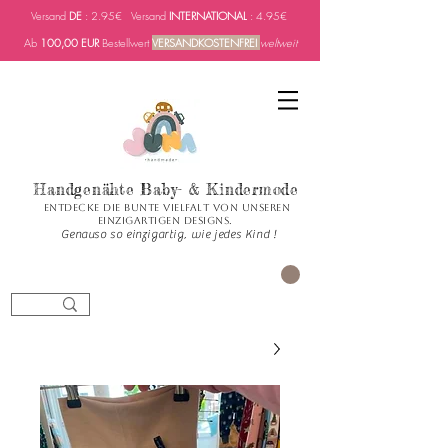
Versand
DE
: 2.95€ Versand
INTERNATIONAL
: 4.95€
Ab
100,00 EUR
Bestellwert
VERSANDKOSTENFREI
weltweit
Handgenähte Baby- & Kindermode
Entdecke die bunte Vielfalt von unseren
einzigartigen Designs.
Genauso so einzigartig, wie jedes Kind !
العربة