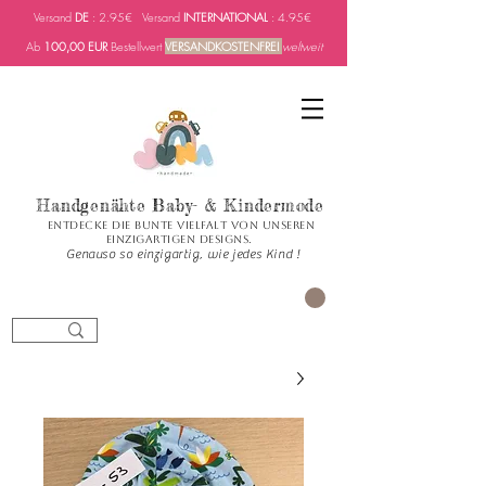
Versand
DE
: 2.95€ Versand
INTERNATIONAL
: 4.95€
Ab
100,00 EUR
Bestellwert
VERSANDKOSTENFREI
weltweit
Handgenähte Baby- & Kindermode
Entdecke die bunte Vielfalt von unseren
einzigartigen Designs.
Genauso so einzigartig, wie jedes Kind !
العربة